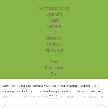
Rechtsberatung
Über uns
Team
Karriere
Aktuelles
Kontakt
Impressum
Prag
Bratislava
Zlín
Damit wir es für Sie leichter Webseitendurchgang machen, bieten
wir angepasste Inhalt oder Werbung an und könnten anonym die
weiter
Besucherzahl analyzieren. Wir verwenden so genannte Cookies, die
nutzen wir mit unseren Partner für Sozialmedien, Werbung und
Analyse an. Ihre Einstellung könnten Sie mit „Cookies Einstellung“