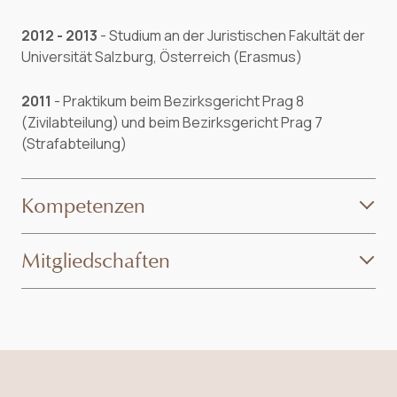
2012 - 2013
- Studium an der Juristischen Fakultät der
Universität Salzburg, Österreich (Erasmus)
2011
- Praktikum beim Bezirksgericht Prag 8
(Zivilabteilung) und beim Bezirksgericht Prag 7
(Strafabteilung)
Kompetenzen
Mitgliedschaften
im Juni 2016 erlangte sie den Sonderpreis von der
Tschechischen Nationalbank im Rahmen der
studentischen wissenschaftlichen und
ČAK - Tschechische Rechtsanwaltskammer
beruflichen Tätigkeit
(zugelassene Rechtsanwältin seit 2017)
im Januar 2014 erhielt sie den Preis von Prof.
JUDr. Karel Engliš für den besten Absolventen der