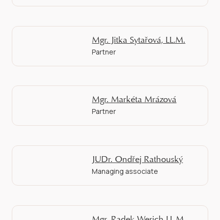
Mgr. Jitka Sytařová, LL.M.
Partner
Mgr. Markéta Mrázová
Partner
JUDr. Ondřej Rathouský
Managing associate
Mgr. Radek Werich LL.M.