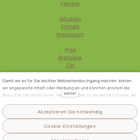
Karriere
Aktuelles
Kontakt
Impressum
Prag
Bratislava
Zlín
Damit wir es für Sie leichter Webseitendurchgang machen, bieten
wir angepasste Inhalt oder Werbung an und könnten anonym die
weiter
Besucherzahl analyzieren. Wir verwenden so genannte Cookies, die
nutzen wir mit unseren Partner für Sozialmedien, Werbung und
Analyse an. Ihre Einstellung könnten Sie mit „Cookies Einstellung“
Akzeptieren Sie notwendig
richten und jederzeit könnten Sie im Webfuß ändern. Ausführliche
Informationen zur Verarbeitung
Informationen finden Sie in unseren Grundsätzen des Schutzes
Cookie-Einstellungen
personenbezogener Daten
personenbezogener Daten und Cookies Benutzung. Stimmen Sie
mit Cookies Benutzung ein?