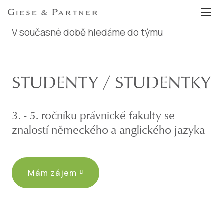
EN
DE
V současné době hledáme do týmu
STUDENTY / STUDENTKY
3. - 5. ročníku právnické fakulty se
znalostí německého a anglického jazyka
Mám zájem