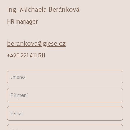
Ing. Michaela Beránková
HR manager
berankova@giese.cz
+420 221 411 511
Name
*
Last
name
*
E-
mail
*
Phone