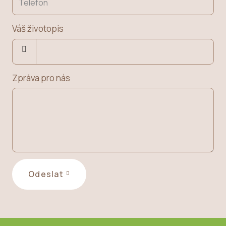
Váš životopis
Choose
a
file
Zpráva pro nás
Odeslat